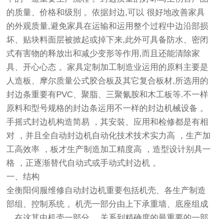
的质量、价格和级別 。依据封边,可以 很好地改善家具
的外观质量,避免家具在运输和运用整个过程中边沿部损
坏、贴块料面层被掀起或掉下来,此外可具备防水、密闭
式有害物的释放出和减少变形等作用,而且还能清除家
具、开心心态 。家具定制加工制造业运用的原料主要是
人造板、摩尔质量公式胶合板及其它复合板材,所选用的
封边条重要有PVC、聚脂、三聚氰胺和木工板等.不一样
原料和型号规格的封边条运用不一样的封边机械设备 。
手摇式封边机构造简易 ，其安裝、应用和检修都是有相
对 ，并且全自动封边机自动化技术技术实力高 ，生产加
工高效率 ，板才生产制造加工精度高 ，造型设计别具一
格 ，正逐渐替代自动式或手动式封边机 。
一、结构
全衡阳伺服维修自动封边机重要包括机壳、各生产制造
部组、控制系统 。机壳一部分由上下承重墙、底座组成
，在这其中机壳一部分 ，关系到精确度的最重要的一部