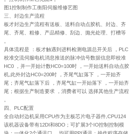
图1控制制作工衡阳伺服维修艺图
三、封边生产流程
板才封边生产流程有送板、送料自动点胶机、封边、齐
尾、齐尾、粗修、产品精修、刮边、抛光处理、打槽等
。
具体流程是 ：板才触遇到进料检测电源总开关后 ，PLC
校准交流伺服电机消息推送的脉冲信号数据信息即校准
HC0 ，并一开始计数HC0=100时 ，一开始送料自动点胶
机,此外封边HC0=200时 ，齐尾气缸落下 ，一开始齐
尾；齐尾气缸落下后 ，齐尾气缸一开始落下 ，一开始齐
尾；根据生产制造要求 ，消费者可以 选择其他生产流程
。
四、PLC配置
全自动封边机采用CPU作为主板芯片电子器件,CPU124
该机器设备带有12DI和8DO；可扩展3个IO控制控制模
块；一体化2个通讯口 ，均可用PPI通讯；操作程序存储